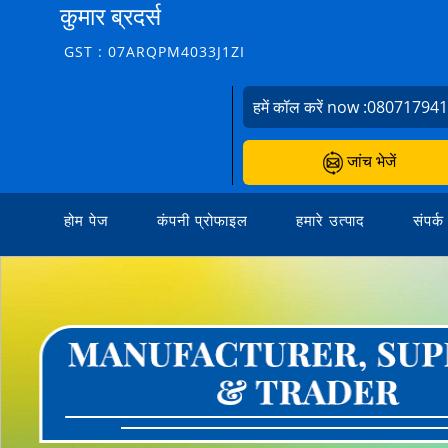
कुमार ब्रदर्स
GST : 07ARQPM4033J1ZI
हमें कॉल करें now :
08071794
जांच भेजें
होम पेज
कंपनी प्रोफाइल
हमारे उत्पाद
संपर्क