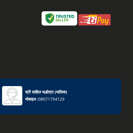
श्री साहिल मल्होत्रा
(
मालिक
)
मोबाइल :
08071794129