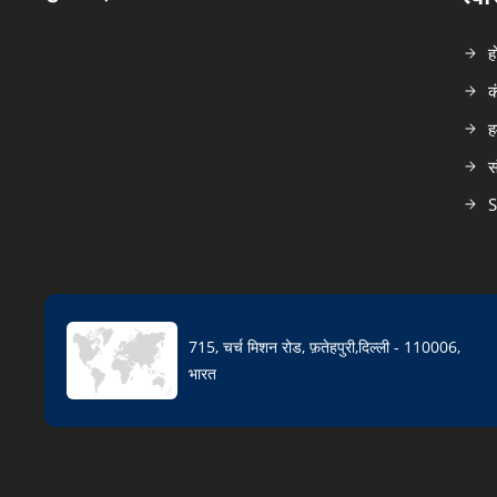
ह
क
ह
स
S
715, चर्च मिशन रोड, फ़तेहपुरी,दिल्ली - 110006,
भारत