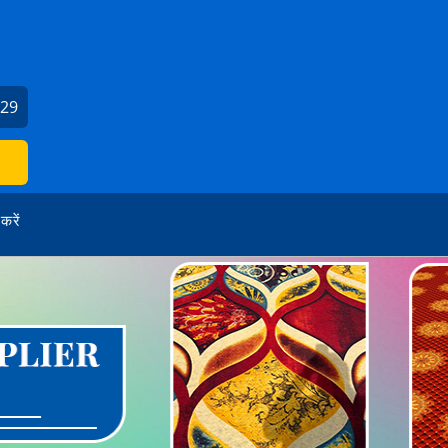
129
 करें